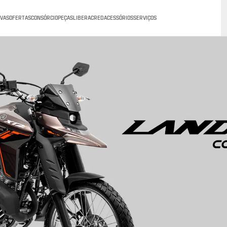
VAS
OFERTAS
CONSÓRCIO
PEÇAS
LIBERACRED
ACESSÓRIOS
SERVIÇOS