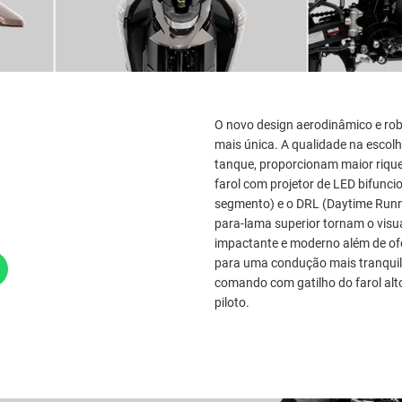
O novo design aerodinâmico e r
mais única. A qualidade na escol
tanque, proporcionam maior riqu
farol com projetor de LED bifunci
segmento) e o DRL (Daytime Runn
para-lama superior tornam o vi
impactante e moderno além de ofe
para uma condução mais tranquila
comando com gatilho do farol alt
piloto.